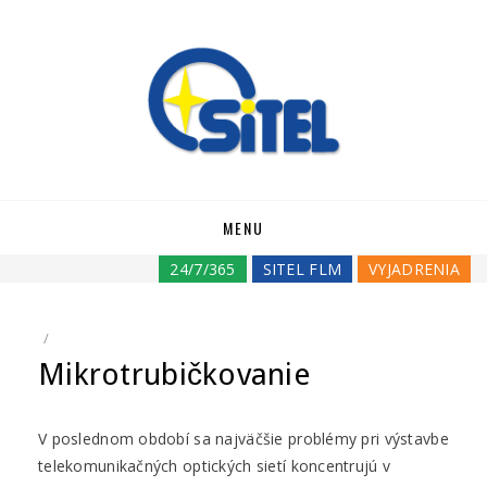
Skip
MENU
to
content
24/7/365
SITEL FLM
VYJADRENIA
POSTED
Mikrotrubičkovanie
ON
V poslednom období sa najväčšie problémy pri výstavbe
telekomunikačných optických sietí koncentrujú v