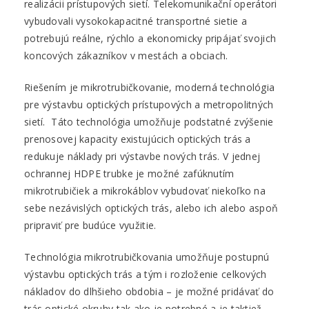
realizácii prístupových sietí. Telekomunikační operátori
vybudovali vysokokapacitné transportné sietie a
potrebujú reálne, rýchlo a ekonomicky pripájať svojich
koncových zákazníkov v mestách a obciach.
Riešením je mikrotrubičkovanie, moderná technológia
pre výstavbu optických prístupových a metropolitných
sietí. Táto technológia umožňuje podstatné zvýšenie
prenosovej kapacity existujúcich optických trás a
redukuje náklady pri výstavbe nových trás. V jednej
ochrannej HDPE trubke je možné zafúknutím
mikrotrubičiek a mikrokáblov vybudovať niekoľko na
sebe nezávislých optických trás, alebo ich alebo aspoň
pripraviť pre budúce využitie.
Technológia mikrotrubičkovania umožňuje postupnú
výstavbu optických trás a tým i rozloženie celkových
nákladov do dlhšieho obdobia – je možné pridávať do
trás optické okruhy tak ako je potrebné a je taktiež